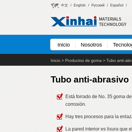
中文
/
English
/
Русский
/
Español
/
Inicio
Nosotros
Tecnolo
Inicio
>
Productos de goma
>
Tubo anti-abr
Tubo anti-abrasivo
Está forrado de No. 35 goma de 
corrosión.
Hay tres procesos para la enlaz
La pared interior es lisura que e