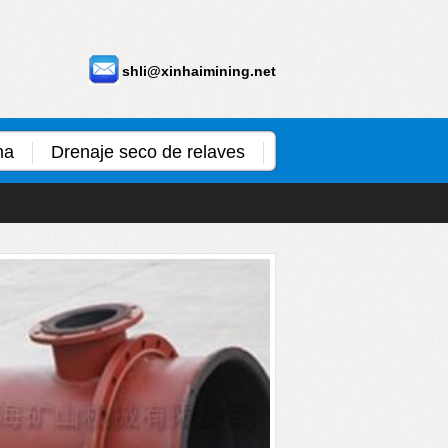
shli@xinhaimining.net
ma
Drenaje seco de relaves