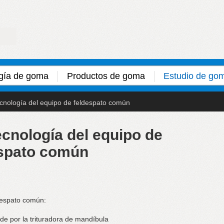
gía de goma
Productos de goma
Estudio de go
ecnología del equipo de feldespato común
ecnología del equipo de
espato común
despato común:
ande por la trituradora de mandíbula