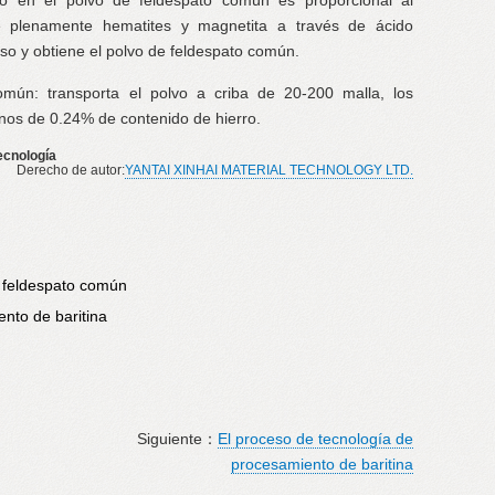
rro en el polvo de feldespato común es proporcional al
e plenamente hematites y magnetita a través de ácido
roso y obtiene el polvo de feldespato común.
mún: transporta el polvo a criba de 20-200 malla, los
nos de 0.24% de contenido de hierro.
ecnología
Derecho de autor:
YANTAI XINHAI MATERIAL TECHNOLOGY LTD.
e feldespato común
nto de baritina
Siguiente：
El proceso de tecnología de
procesamiento de baritina