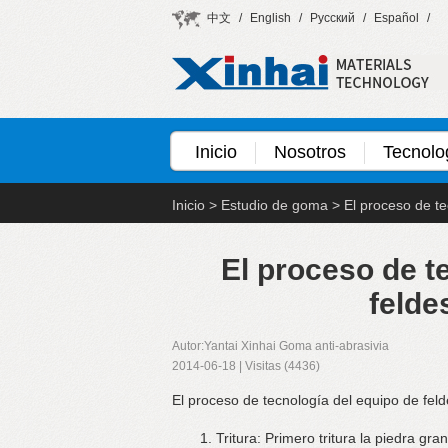
中文
/
English
/
Русский
/
Español
/
Inicio
Nosotros
Tecnolo
Inicio
>
Estudio de goma
>
El proceso de t
El proceso de t
feld
Autor:Yantai Xinhai Goma anti-abrasivia
2014-06-18 | Visitas (4436)
El proceso de tecnología del equipo de fel
1. Tritura: Primero tritura la piedra gr