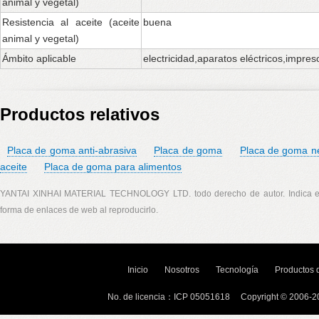
animal y vegetal)
Resistencia al aceite (aceite
buena
animal y vegetal)
Ámbito aplicable
electricidad,aparatos eléctricos,impres
Productos relativos
Placa de goma anti-abrasiva
Placa de goma
Placa de goma n
aceite
Placa de goma para alimentos
YANTAI XINHAI MATERIAL TECHNOLOGY LTD. todo derecho de autor. Indica el a
forma de enlaces de web al reproducirlo.
Inicio
Nosotros
Tecnología
Productos
No. de licencia：ICP 05051618 Copyright © 200