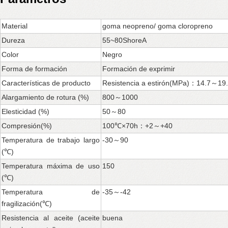
Material
goma neopreno/ goma cloropreno
Dureza
55~80ShoreA
Color
Negro
Forma de formación
Formación de exprimir
Características de producto
Resistencia a estirón(MPa)：14.7～19
Alargamiento de rotura (%)
800～1000
Elesticidad (%)
50～80
Compresión(%)
100℃×70h：+2～+40
Temperatura de trabajo largo
-30～90
(℃)
Temperatura máxima de uso
150
(℃)
Temperatura de
-35～-42
fragilización(℃)
Resistencia al aceite (aceite
buena