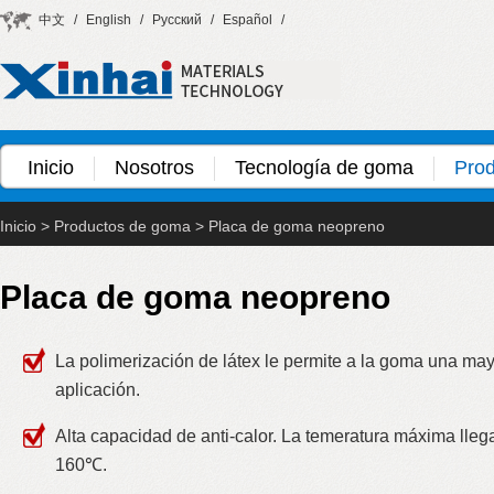
中文
/
English
/
Русский
/
Español
/
Inicio
Nosotros
Tecnología de goma
Pro
Inicio
>
Productos de goma
>
Placa de goma neopreno
Placa de goma neopreno
La polimerización de látex le permite a la goma una ma
aplicación.
Alta capacidad de anti-calor. La temeratura máxima lleg
160℃.