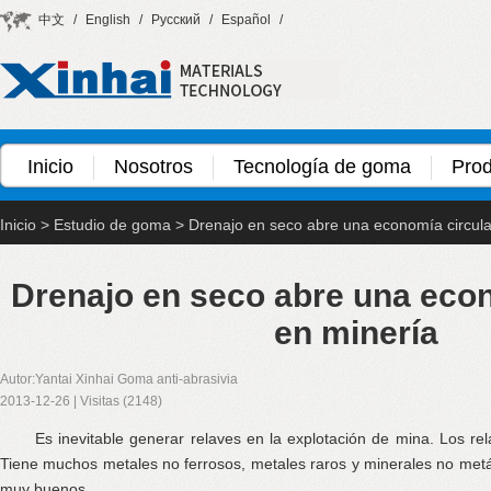
中文
/
English
/
Русский
/
Español
/
Inicio
Nosotros
Tecnología de goma
Pro
Inicio
>
Estudio de goma
>
Drenajo en seco abre una economía circula
Drenajo en seco abre una econ
en minería
Autor:Yantai Xinhai Goma anti-abrasivia
2013-12-26 | Visitas (2148)
Es inevitable generar relaves en la explotación de mina. Los rel
Tiene muchos metales no ferrosos, metales raros y minerales no metá
muy buenos.